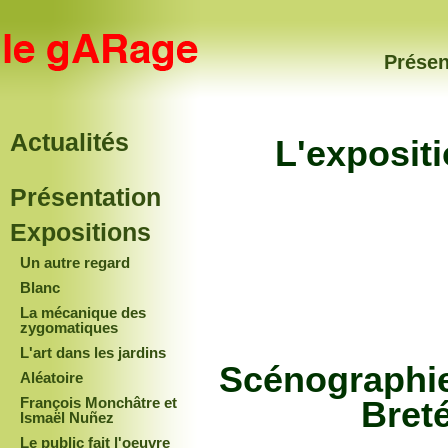
Présen
Actualités
L'expositi
Présentation
Expositions
Un autre regard
Blanc
La mécanique des
zygomatiques
L'art dans les jardins
Scénographie
Aléatoire
François Monchâtre et
Bret
Ismaël Nuñez
Le public fait l'oeuvre