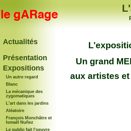
L
Actualités
L'expositi
Présentation
Un grand MER
Expositions
aux artistes e
Un autre regard
Blanc
La mécanique des
zygomatiques
L'art dans les jardins
Aléatoire
François Monchâtre et
Ismaël Nuñez
Le public fait l'oeuvre