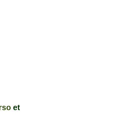
rso
et