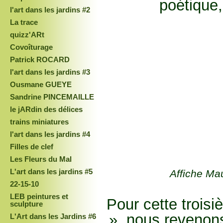
poétique,
l'art dans les jardins #2
La trace
quizz'ARt
Covoîturage
Patrick ROCARD
l'art dans les jardins #3
Ousmane GUEYE
Sandrine PINCEMAILLE
le jARdin des délices
trains miniatures
l'art dans les jardins #4
Filles de clef
Les Fleurs du Mal
L'art dans les jardins #5
Affiche Ma
22-15-10
LEB peintures et
Pour cette troisi
sculpture
», nous revenon
L'Art dans les Jardins #6