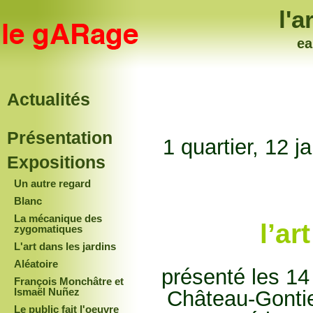
l'a
e
Actualités
Présentation
1 quartier, 12 j
Expositions
Un autre regard
Blanc
La mécanique des
l’ar
zygomatiques
L'art dans les jardins
Aléatoire
présenté les 14 
François Monchâtre et
Ismaël Nuñez
Château-Gontier
Le public fait l'oeuvre