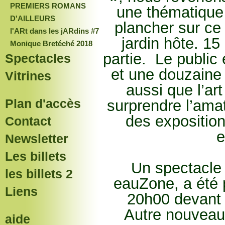
PREMIERS ROMANS
une thématique 
D'AILLEURS
plancher sur ce 
l'ARt dans les jARdins #7
jardin hôte. 15
Monique Bretéché 2018
partie. Le public 
Spectacles
et une douzaine 
Vitrines
aussi que l’art
Plan d'accès
surprendre l’ama
des expositio
Contact
e
Newsletter
Les billets
Un spectacle 
les billets 2
eauZone, a été 
Liens
20h00 devant 
Autre nouveaut
aide