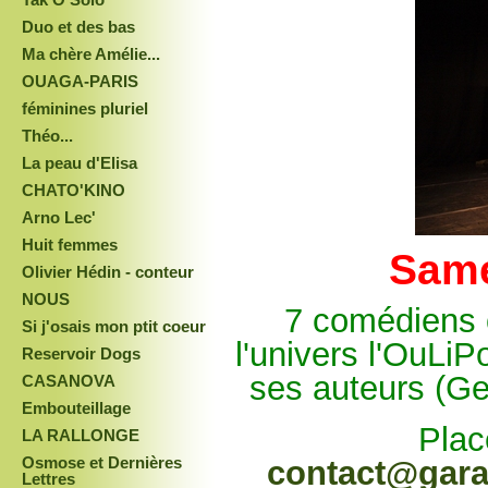
Duo et des bas
Ma chère Amélie...
OUAGA-PARIS
féminines pluriel
Théo...
La peau d'Elisa
CHATO'KINO
Arno Lec'
Huit femmes
Same
Olivier Hédin - conteur
NOUS
7 comédiens o
Si j'osais mon ptit coeur
l'univers l'OuLiP
Reservoir Dogs
ses auteurs (
CASANOVA
Embouteillage
Plac
LA RALLONGE
Osmose et Dernières
contact@gara
Lettres