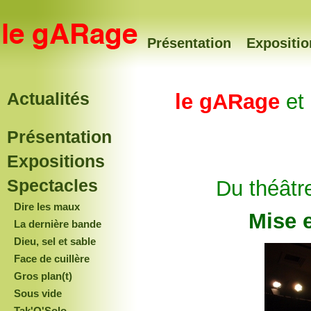
Présentation
Expositio
Actualités
le gARage
et
Présentation
Expositions
Spectacles
Du théâtr
Dire les maux
Mise e
La dernière bande
Dieu, sel et sable
Face de cuillère
Gros plan(t)
Sous vide
Tak'O'Solo