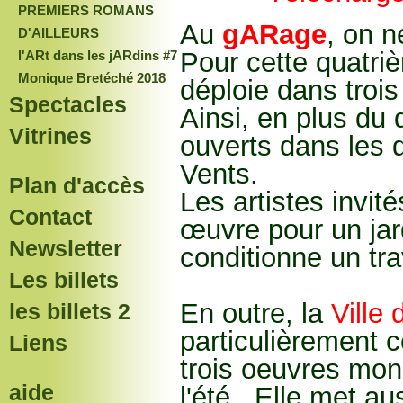
PREMIERS ROMANS
Au
gARage
, on n
D'AILLEURS
Pour cette quatri
l'ARt dans les jARdins #7
Monique Bretéché 2018
déploie dans trois 
Spectacles
Ainsi, en plus du 
Vitrines
ouverts dans les q
Vents.
Plan d'accès
Les artistes invit
Contact
œuvre pour un jar
Newsletter
conditionne un trav
Les billets
En outre, la
Ville 
les billets 2
particulièrement c
Liens
trois oeuvres mon
aide
l'été. Elle met a