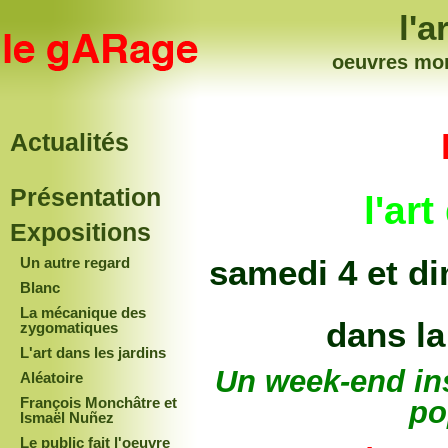
l'a
oeuvres mo
Actualités
Présentation
l'ar
Expositions
samedi 4 et d
Un autre regard
Blanc
La mécanique des
dans la
zygomatiques
L'art dans les jardins
Un week-end inst
Aléatoire
François Monchâtre et
po
Ismaël Nuñez
Le public fait l'oeuvre