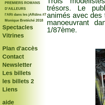
Trois modéliste
PREMIERS ROMANS
trésors. Le pub
D'AILLEURS
animés avec des t
l'ARt dans les jARdins #7
Monique Bretéché 2018
manoeuvrant dan
Spectacles
1/87ème.
Vitrines
Plan d'accès
Contact
Newsletter
Les billets
les billets 2
Liens
aide