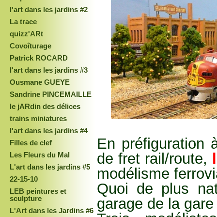
l'art dans les jardins #2
La trace
quizz'ARt
Covoîturage
Patrick ROCARD
l'art dans les jardins #3
Ousmane GUEYE
Sandrine PINCEMAILLE
le jARdin des délices
trains miniatures
l'art dans les jardins #4
En préfiguration 
Filles de clef
de fret rail/route,
l
Les Fleurs du Mal
L'art dans les jardins #5
modélisme ferrovi
22-15-10
Quoi de plus nat
LEB peintures et
sculpture
garage de la gare
L'Art dans les Jardins #6