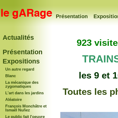
Présentation
Expositio
Actualités
923 visit
Présentation
TRAIN
Expositions
Un autre regard
les 9 et 
Blanc
La mécanique des
zygomatiques
Toutes les p
L'art dans les jardins
Aléatoire
François Monchâtre et
Ismaël Nuñez
Le public fait l'oeuvre