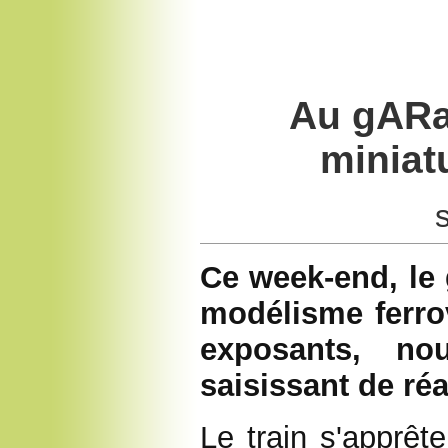
Au gARa
miniat
Ce week-end, le
modélisme ferrov
exposants, no
saisissant de réa
Le train s'apprêt