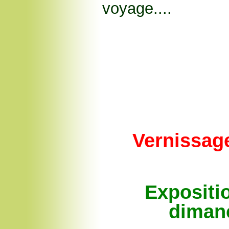
voyage...
.
Vernissag
Expositi
diman