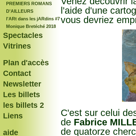
Venez découvrir l
PREMIERS ROMANS
l'aide d'une carto
D'AILLEURS
vous devriez emp
l'ARt dans les jARdins #7
Monique Bretéché 2018
Spectacles
Vitrines
Plan d'accès
Contact
Newsletter
Les billets
les billets 2
C'est sur celui d
Liens
de
Fabrice MILL
de quatorze cherc
aide