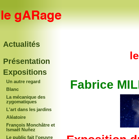
Actualités
l
Présentation
Expositions
Fabrice MI
Un autre regard
Blanc
La mécanique des
zygomatiques
L'art dans les jardins
Aléatoire
François Monchâtre et
Ismaël Nuñez
Le public fait l'oeuvre