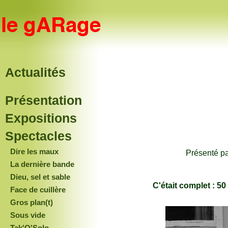
Actualités
Présentation
Expositions
Spectacles
Dire les maux
Présenté p
La dernière bande
Dieu, sel et sable
C'était complet : 50
Face de cuillère
Gros plan(t)
Sous vide
Tak'O'Solo