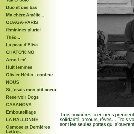
Duo et des bas
Ma chère Amélie...
OUAGA-PARIS
féminines pluriel
Théo...
La peau d'Elisa
CHATO'KINO
Arno Lec'
Huit femmes
Olivier Hédin - conteur
NOUS
Si j'osais mon ptit coeur
Reservoir Dogs
CASANOVA
Embouteillage
Trois ouvrières licenciées prennent 
solidarité, amours, rêves… Trois v
LA RALLONGE
sont les seules portes qui s’ouvre
Osmose et Dernières
Lettres