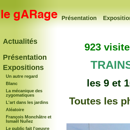
Présentation
Expositio
Actualités
923 visit
Présentation
TRAIN
Expositions
Un autre regard
les 9 et 
Blanc
La mécanique des
zygomatiques
Toutes les p
L'art dans les jardins
Aléatoire
François Monchâtre et
Ismaël Nuñez
Le public fait l'oeuvre