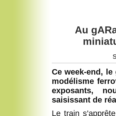
Au gARa
miniat
Ce week-end, le
modélisme ferrov
exposants, no
saisissant de réa
Le train s'apprêt