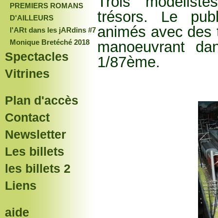
Trois modéliste
PREMIERS ROMANS
trésors. Le pub
D'AILLEURS
animés avec des t
l'ARt dans les jARdins #7
Monique Bretéché 2018
manoeuvrant dan
Spectacles
1/87ème.
Vitrines
Plan d'accès
Contact
Newsletter
Les billets
les billets 2
Liens
aide