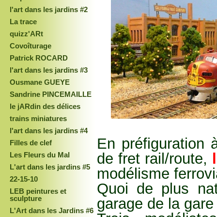
l'art dans les jardins #2
La trace
quizz'ARt
Covoîturage
Patrick ROCARD
l'art dans les jardins #3
Ousmane GUEYE
Sandrine PINCEMAILLE
le jARdin des délices
trains miniatures
l'art dans les jardins #4
En préfiguration 
Filles de clef
de fret rail/route,
l
Les Fleurs du Mal
L'art dans les jardins #5
modélisme ferrovi
22-15-10
Quoi de plus nat
LEB peintures et
sculpture
garage de la gare
L'Art dans les Jardins #6