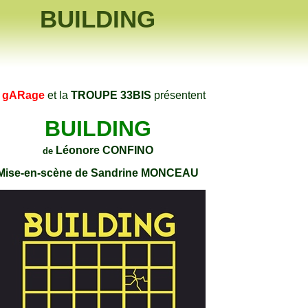
BUILDING
e gARage
et la
TROUPE 33BIS
présentent
BUILDING
Léonore CONFINO
de
Mise-en-scène de Sandrine MONCEAU