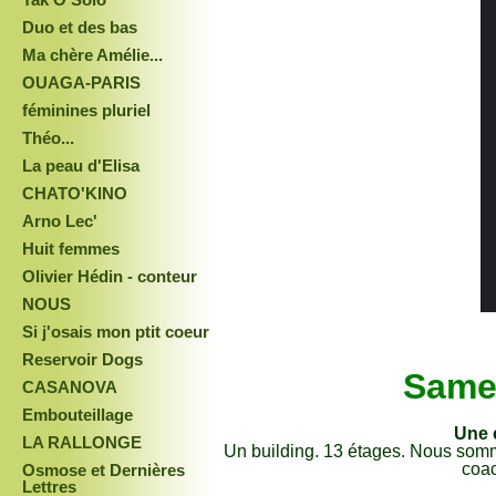
Duo et des bas
Ma chère Amélie...
OUAGA-PARIS
féminines pluriel
Théo...
La peau d'Elisa
CHATO'KINO
Arno Lec'
Huit femmes
Olivier Hédin - conteur
NOUS
Si j'osais mon ptit coeur
Reservoir Dogs
Samed
CASANOVA
Embouteillage
Une c
LA RALLONGE
Un building. 13 étages. Nous somm
coac
Osmose et Dernières
Lettres